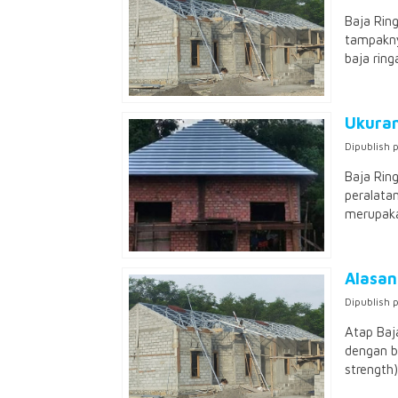
Baja Ring
tampakny
baja ringa
Ukuran
Dipublish 
Baja Rin
peralata
merupakan
Alasan
Dipublish 
Atap Baja
dengan b
strength