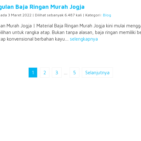
ulan Baja Ringan Murah Jogja
pada 3 Maret 2022 | Dilihat sebanyak 6.487 kali | Kategori:
Blog
gan Murah Jogja | Material Baja Ringan Murah Jogja kini mulai mengg
ilihan untuk rangka atap. Bukan tanpa alasan, baja ringan memiliki 
tap konvensional berbahan kayu....
selengkapnya
1
2
3
…
5
Selanjutnya