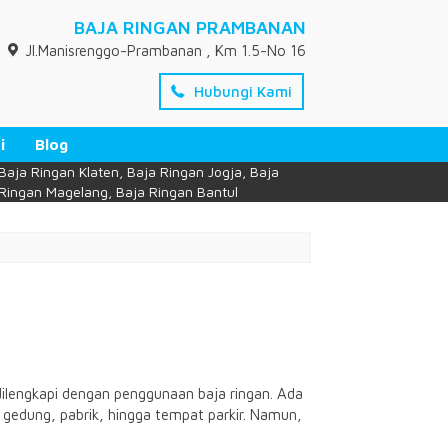
BAJA RINGAN PRAMBANAN
Jl.Manisrenggo-Prambanan , Km 1.5-No 16
Hubungi Kami
i
Blog
Baja Ringan Klaten, Baja Ringan Jogja, Baja
Ringan Magelang, Baja Ringan Bantul
ilengkapi dengan penggunaan baja ringan. Ada
, gedung, pabrik, hingga tempat parkir. Namun,