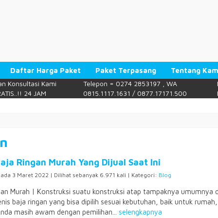
Daftar Harga Paket
Paket Terpasang
Tentang Kam
n Konsultasi Kami
Telepon = 0274 2853197 , WA
ATIS..!! 24 JAM
0815.1117.1631 / 0877.17171.500
an
Baja Ringan Murah Yang Dijual Saat Ini
pada 3 Maret 2022 | Dilihat sebanyak 6.971 kali | Kategori:
Blog
gan Murah | Konstruksi suatu konstruksi atap tampaknya umumnya d
nis baja ringan yang bisa dipilih sesuai kebutuhan, baik untuk rumah
nda masih awam dengan pemilihan...
selengkapnya