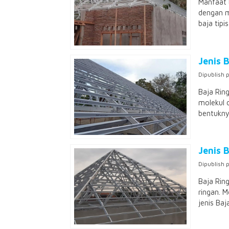
Manfaat 
dengan m
baja tipi
Jenis 
Dipublish 
Baja Rin
molekul 
bentukny
Jenis 
Dipublish 
Baja Rin
ringan. M
jenis Baj