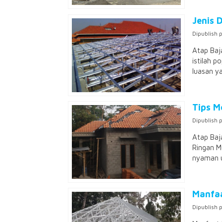
Jenis 
Dipublish 
Atap Baj
istilah 
luasan y
Tips M
Dipublish 
Atap Baj
Ringan M
nyaman un
Manfaa
Dipublish 