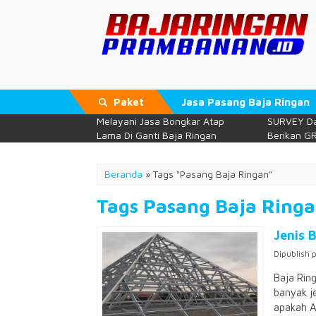
Paket
Jasa Pasang Baja Ringan
Melayani Jasa Bongkar Atap
SURVEY Da
Lama Di Ganti Baja Ringan
Berikan GR
Beranda
»
Tags "Pasang Baja Ringan"
Tags Pasang Baja Ring
Jenis 
Dipublish 
Baja Rin
banyak je
apakah A