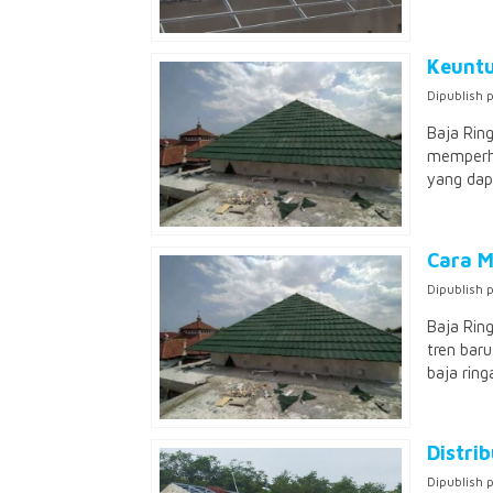
Keuntu
Dipublish 
Baja Rin
memperhi
yang dap
Cara 
Dipublish 
Baja Rin
tren baru
baja ring
Distri
Dipublish 