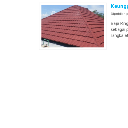
Keungg
Dipublish 
Baja Rin
sebagai p
rangka a