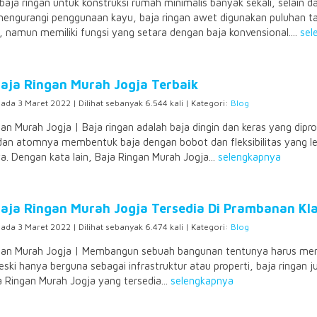
baja ringan untuk konstruksi rumah minimalis banyak sekali, selain
engurangi penggunaan kayu, baja ringan awet digunakan puluhan ta
s, namun memiliki fungsi yang setara dengan baja konvensional....
sel
Baja Ringan Murah Jogja Terbaik
pada 3 Maret 2022 | Dilihat sebanyak 6.544 kali | Kategori:
Blog
gan Murah Jogja | Baja ringan adalah baja dingin dan keras yang dip
dan atomnya membentuk baja dengan bobot dan fleksibilitas yang l
a. Dengan kata lain, Baja Ringan Murah Jogja...
selengkapnya
Baja Ringan Murah Jogja Tersedia Di Prambanan Kla
pada 3 Maret 2022 | Dilihat sebanyak 6.474 kali | Kategori:
Blog
gan Murah Jogja | Membangun sebuah bangunan tentunya harus meng
eski hanya berguna sebagai infrastruktur atau properti, baja ringan j
a Ringan Murah Jogja yang tersedia...
selengkapnya