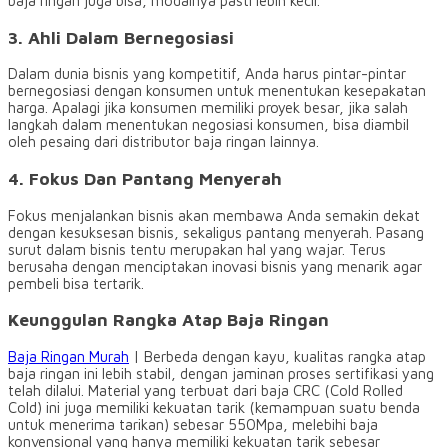
baja ringan juga bisa, modalnya pasti lebih kecil.
3. Ahli Dalam Bernegosiasi
Dalam dunia bisnis yang kompetitif, Anda harus pintar-pintar
bernegosiasi dengan konsumen untuk menentukan kesepakatan
harga. Apalagi jika konsumen memiliki proyek besar, jika salah
langkah dalam menentukan negosiasi konsumen, bisa diambil
oleh pesaing dari distributor baja ringan lainnya.
4. Fokus Dan Pantang Menyerah
Fokus menjalankan bisnis akan membawa Anda semakin dekat
dengan kesuksesan bisnis, sekaligus pantang menyerah. Pasang
surut dalam bisnis tentu merupakan hal yang wajar. Terus
berusaha dengan menciptakan inovasi bisnis yang menarik agar
pembeli bisa tertarik.
Keunggulan Rangka Atap Baja Ringan
Baja Ringan Murah
| Berbeda dengan kayu, kualitas rangka atap
baja ringan ini lebih stabil, dengan jaminan proses sertifikasi yang
telah dilalui. Material yang terbuat dari baja CRC (Cold Rolled
Cold) ini juga memiliki kekuatan tarik (kemampuan suatu benda
untuk menerima tarikan) sebesar 550Mpa, melebihi baja
konvensional yang hanya memiliki kekuatan tarik sebesar