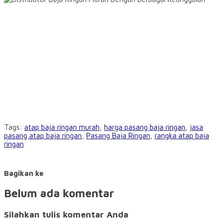
Tags:
atap baja ringan murah
,
harga pasang baja ringan
,
jasa
pasang atap baja ringan
,
Pasang Baja Ringan
,
rangka atap baja
ringan
Bagikan ke
Belum ada komentar
Silahkan tulis komentar Anda