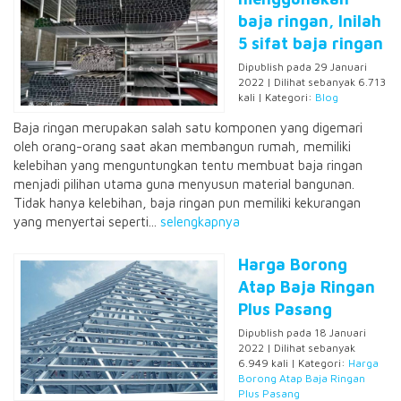
baja ringan, Inilah
5 sifat baja ringan
Dipublish pada 29 Januari
2022 | Dilihat sebanyak 6.713
kali | Kategori:
Blog
Baja ringan merupakan salah satu komponen yang digemari
oleh orang-orang saat akan membangun rumah, memiliki
kelebihan yang menguntungkan tentu membuat baja ringan
menjadi pilihan utama guna menyusun material bangunan.
Tidak hanya kelebihan, baja ringan pun memiliki kekurangan
yang menyertai seperti...
selengkapnya
Harga Borong
Atap Baja Ringan
Plus Pasang
Dipublish pada 18 Januari
2022 | Dilihat sebanyak
6.949 kali | Kategori:
Harga
Borong Atap Baja Ringan
Plus Pasang