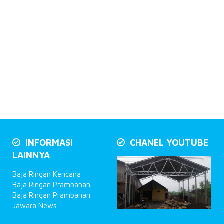
INFORMASI
CHANEL YOUTUBE
LAINNYA
Baja Ringan Kencana
Baja Ringan Prambanan
Baja Ringan Prambanan
Jawara News