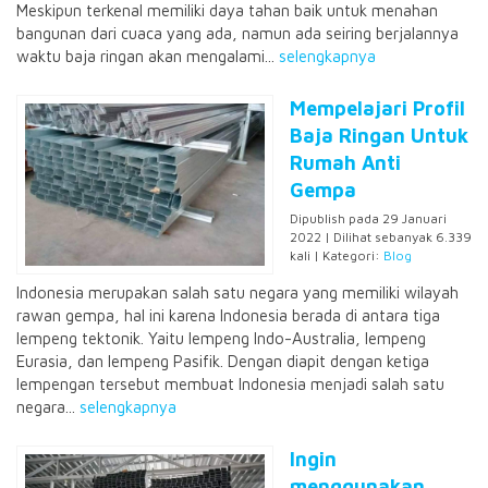
Meskipun terkenal memiliki daya tahan baik untuk menahan
bangunan dari cuaca yang ada, namun ada seiring berjalannya
waktu baja ringan akan mengalami...
selengkapnya
Mempelajari Profil
Baja Ringan Untuk
Rumah Anti
Gempa
Dipublish pada 29 Januari
2022 | Dilihat sebanyak 6.339
kali | Kategori:
Blog
Indonesia merupakan salah satu negara yang memiliki wilayah
rawan gempa, hal ini karena Indonesia berada di antara tiga
lempeng tektonik. Yaitu lempeng Indo-Australia, lempeng
Eurasia, dan lempeng Pasifik. Dengan diapit dengan ketiga
lempengan tersebut membuat Indonesia menjadi salah satu
negara...
selengkapnya
Ingin
menggunakan