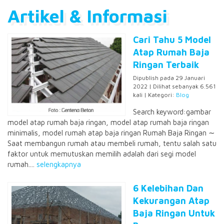
Artikel & Informasi
Cari Tahu 5 Model
Atap Rumah Baja
Ringan Terbaik
Dipublish pada 29 Januari
2022 | Dilihat sebanyak 6.561
kali | Kategori:
Blog
Search keyword:gambar
model atap rumah baja ringan, model atap rumah baja ringan
minimalis, model rumah atap baja ringan Rumah Baja Ringan ∼
Saat membangun rumah atau membeli rumah, tentu salah satu
faktor untuk memutuskan memilih adalah dari segi model
rumah....
selengkapnya
6 Kelebihan Dan
Kekurangan Atap
Baja Ringan Untuk