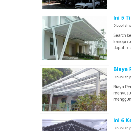
Ini 5 
Dipublish 
Search k
kanopi r
dapat me
Biaya 
Dipublish 
Biaya Pe
menyusut
mengguna
Ini 6 
Dipublish 