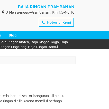
BAJA RINGAN PRAMBANAN
Jl.Manisrenggo-Prambanan , Km 1.5-No 16
Hubungi Kami
i
Blog
Baja Ringan Klaten, Baja Ringan Jogja, Baja
Ringan Magelang, Baja Ringan Bantul
ial baru di sektor bangunan. Jika dulu
ringan dipilih karena memiliki berbagai