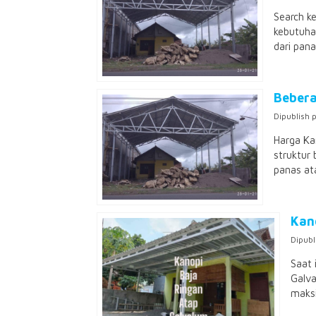
Search k
kebutuha
dari pana
Bebera
Dipublish 
Harga Ka
struktur 
panas ata
Kan
Dipubl
Saat 
Galva
maksi