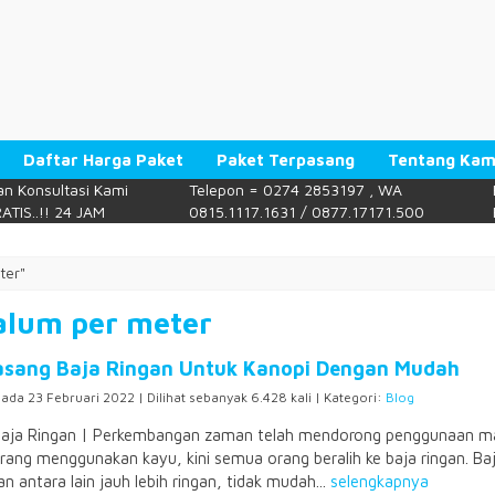
Daftar Harga Paket
Paket Terpasang
Tentang Kam
n Konsultasi Kami
Telepon = 0274 2853197 , WA
ATIS..!! 24 JAM
0815.1117.1631 / 0877.17171.500
ter"
alum per meter
asang Baja Ringan Untuk Kanopi Dengan Mudah
pada 23 Februari 2022 | Dilihat sebanyak 6.428 kali | Kategori:
Blog
aja Ringan | Perkembangan zaman telah mendorong penggunaan mater
ang menggunakan kayu, kini semua orang beralih ke baja ringan. Baja 
n antara lain jauh lebih ringan, tidak mudah...
selengkapnya