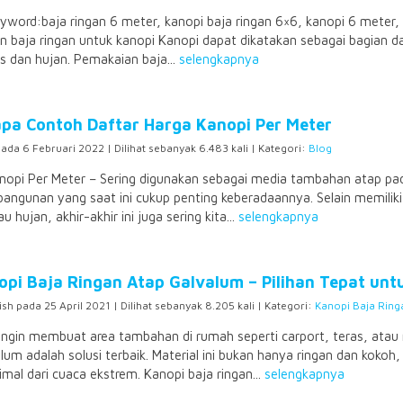
eyword:baja ringan 6 meter, kanopi baja ringan 6×6, kanopi 6 meter,
n baja ringan untuk kanopi Kanopi dapat dikatakan sebagai bagian d
s dan hujan. Pemakaian baja...
selengkapnya
pa Contoh Daftar Harga Kanopi Per Meter
pada 6 Februari 2022 | Dilihat sebanyak 6.483 kali | Kategori:
Blog
nopi Per Meter – Sering digunakan sebagai media tambahan atap p
bangunan yang saat ini cukup penting keberadaannya. Selain memiliki 
u hujan, akhir-akhir ini juga sering kita...
selengkapnya
opi Baja Ringan Atap Galvalum – Pilihan Tepat un
ish pada 25 April 2021 | Dilihat sebanyak 8.205 kali | Kategori:
Kanopi Baja Ring
ingin membuat area tambahan di rumah seperti carport, teras, atau
lum adalah solusi terbaik. Material ini bukan hanya ringan dan kok
mal dari cuaca ekstrem. Kanopi baja ringan...
selengkapnya