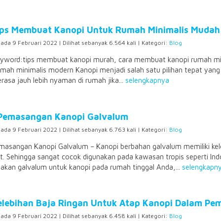
Tips Membuat Kanopi Untuk Rumah Minimalis Mudah
pada 9 Februari 2022 | Dilihat sebanyak 6.564 kali | Kategori:
Blog
eyword:tips membuat kanopi murah, cara membuat kanopi rumah mi
umah minimalis modern Kanopi menjadi salah satu pilihan tepat yang
rasa jauh lebih nyaman di rumah jika...
selengkapnya
Pemasangan Kanopi Galvalum
pada 9 Februari 2022 | Dilihat sebanyak 6.763 kali | Kategori:
Blog
masangan Kanopi Galvalum – Kanopi berbahan galvalum memiliki kele
. Sehingga sangat cocok digunakan pada kawasan tropis seperti Indo
kan galvalum untuk kanopi pada rumah tinggal Anda,...
selengkapn
Kelebihan Baja Ringan Untuk Atap Kanopi Dalam Pe
pada 9 Februari 2022 | Dilihat sebanyak 6.458 kali | Kategori:
Blog