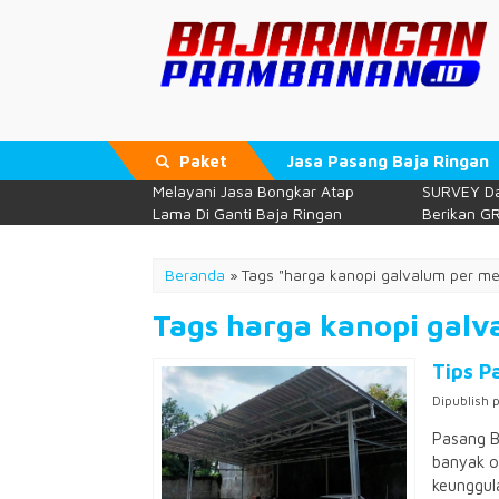
Paket
Jasa Pasang Baja Ringan
Melayani Jasa Bongkar Atap
SURVEY Da
Lama Di Ganti Baja Ringan
Berikan GR
Beranda
»
Tags "harga kanopi galvalum per me
Tags harga kanopi galv
Tips P
Dipublish 
Pasang B
banyak or
keunggula