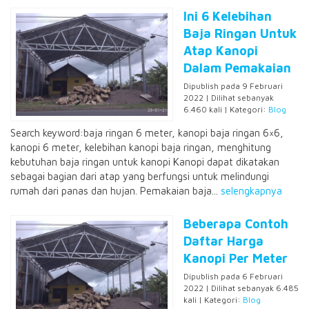
Ini 6 Kelebihan
Baja Ringan Untuk
Atap Kanopi
Dalam Pemakaian
Dipublish pada 9 Februari
2022 | Dilihat sebanyak
6.460 kali | Kategori:
Blog
Search keyword:baja ringan 6 meter, kanopi baja ringan 6×6,
kanopi 6 meter, kelebihan kanopi baja ringan, menghitung
kebutuhan baja ringan untuk kanopi Kanopi dapat dikatakan
sebagai bagian dari atap yang berfungsi untuk melindungi
rumah dari panas dan hujan. Pemakaian baja...
selengkapnya
Beberapa Contoh
Daftar Harga
Kanopi Per Meter
Dipublish pada 6 Februari
2022 | Dilihat sebanyak 6.485
kali | Kategori:
Blog