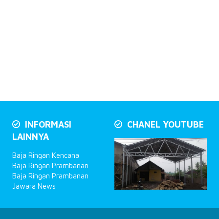
INFORMASI
CHANEL YOUTUBE
LAINNYA
Baja Ringan Kencana
Baja Ringan Prambanan
Baja Ringan Prambanan
Jawara News