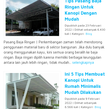
Tips Pasang Baja
Ringan Untuk
Kanopi Dengan
Mudah
Dipublish pada 23 Februari
2022 | Dilihat sebanyak 6.430
kali | Kategori:
Blog
Pasang Baja Ringan | Perkembangan zaman telah mendorong
penggunaan material baru di sektor bangunan. Jika dulu banyak
orang menggunakan kayu, kini semua orang beralih ke baja
ringan. Baja ringan dipilih karena memiliki berbagai keunggulan
antara lain jauh lebih ringan, tidak mudah...
selengkapnya
Ini 5 Tips Membuat
Kanopi Untuk
Rumah Minimalis
Mudah Dilakukan
Dipublish pada 9 Februari
2022 | Dilihat sebanyak
6.566 kali | Kategori:
Blog