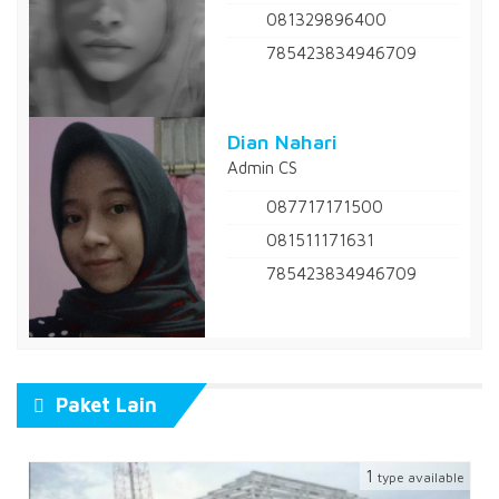
081329896400
785423834946709
Dian Nahari
Admin CS
087717171500
081511171631
785423834946709
Paket Lain
1
type available