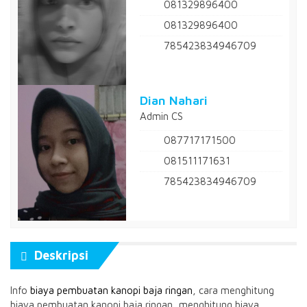
081329896400
081329896400
785423834946709
Dian Nahari
Admin CS
087717171500
081511171631
785423834946709
Deskripsi
Info
biaya pembuatan kanopi baja ringan
, cara menghitung
biaya pembuatan kanopi baja ringan, menghitung biaya