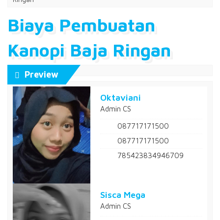
Biaya Pembuatan
Kanopi Baja Ringan
Preview
Oktaviani
Admin CS
087717171500
087717171500
785423834946709
Sisca Mega
Admin CS