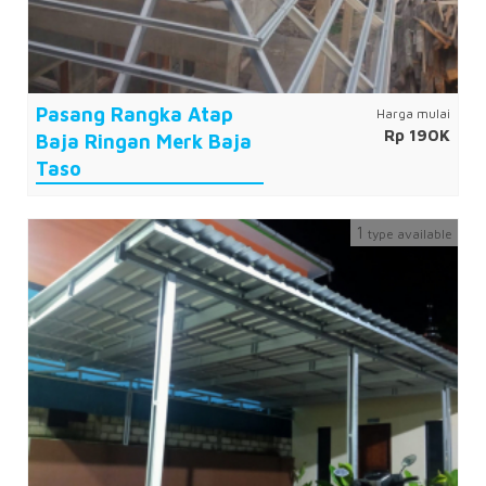
Pasang Rangka Atap
Harga mulai
Rp 190K
Baja Ringan Merk Baja
Taso
1
type available