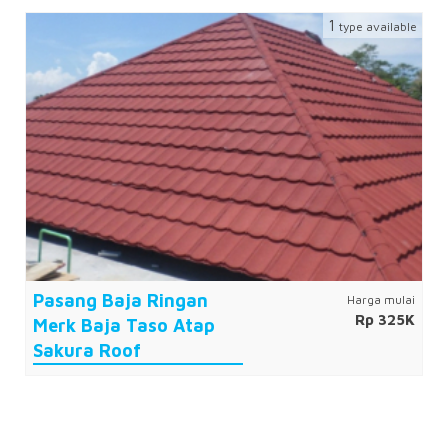
1
type available
Pasang Baja Ringan
Harga mulai
Rp 325K
Merk Baja Taso Atap
Sakura Roof