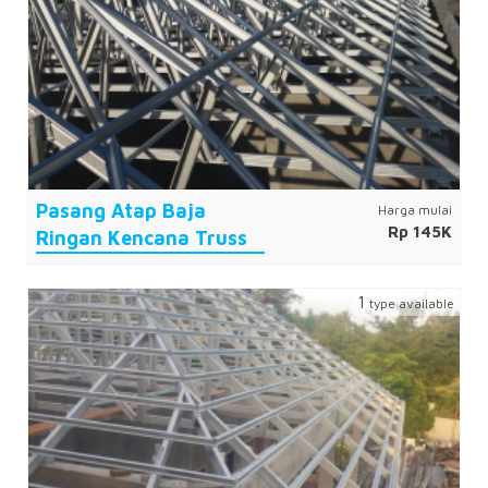
Pasang Atap Baja
Harga mulai
Rp 145K
Ringan Kencana Truss
1
type available